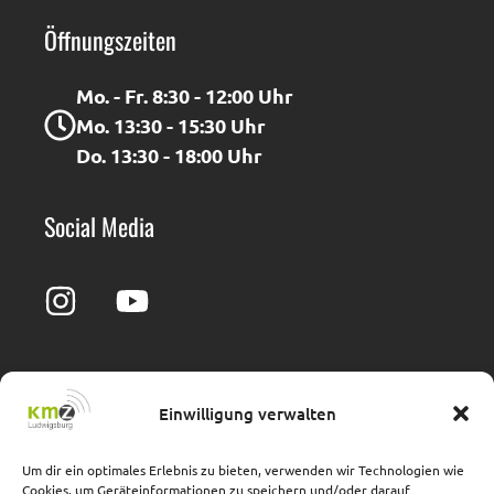
Öffnungszeiten
Mo. - Fr. 8:30 - 12:00 Uhr
Mo. 13:30 - 15:30 Uhr
Do. 13:30 - 18:00 Uhr
Social Media
Einwilligung verwalten
Impressum
Barrierefreiheit
Datenschutz
Cookie-Richtlinie
Um dir ein optimales Erlebnis zu bieten, verwenden wir Technologien wie
Cookies, um Geräteinformationen zu speichern und/oder darauf