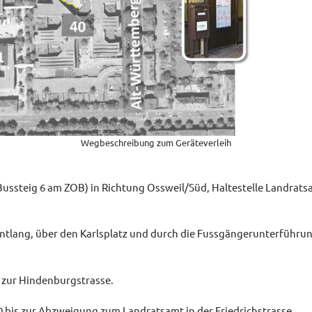
Wegbeschreibung zum Geräteverleih
ssteig 6 am ZOB) in Richtung Ossweil/Süd, Haltestelle Landratsa
tlang, über den Karlsplatz und durch die Fussgängerunterführun
 zur Hindenburgstrasse.
 bis zur Abzweigung zum Landratsamt in der Friedrichstrasse.