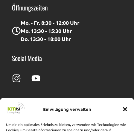
Öffnungszeiten
Mo. - Fr. 8:30 - 12:00 Uhr
Mo. 13:30 - 15:30 Uhr
Do. 13:30 - 18:00 Uhr
Social Media
Einwilligung verwalten
Impressum
Barrierefreiheit
Datenschutz
Cookie-Richtlinie
Um dir ein optimales Erlebnis zu bieten, verwenden wir Technologien wie
Cookies, um Geräteinformationen zu speichern und/oder darauf