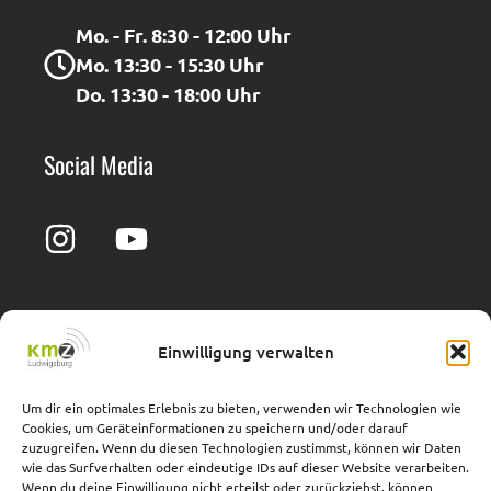
Mo. - Fr. 8:30 - 12:00 Uhr
Mo. 13:30 - 15:30 Uhr
Do. 13:30 - 18:00 Uhr
Social Media
Einwilligung verwalten
Impressum
Barrierefreiheit
Datenschutz
Cookie-Richtlinie
Um dir ein optimales Erlebnis zu bieten, verwenden wir Technologien wie
Cookies, um Geräteinformationen zu speichern und/oder darauf
Adresse
zuzugreifen. Wenn du diesen Technologien zustimmst, können wir Daten
wie das Surfverhalten oder eindeutige IDs auf dieser Website verarbeiten.
Wenn du deine Einwilligung nicht erteilst oder zurückziehst, können