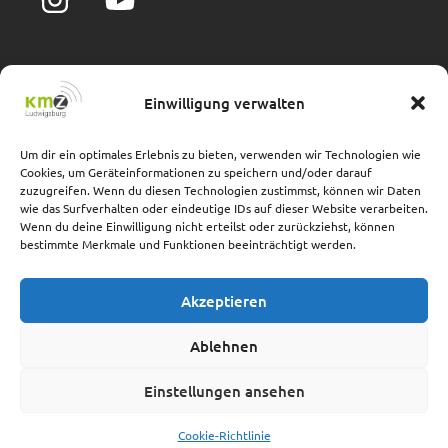
Einwilligung verwalten
Impressum
Barrierefreiheit
Datenschutz
Cookie-Richtlinie
Um dir ein optimales Erlebnis zu bieten, verwenden wir Technologien wie
Cookies, um Geräteinformationen zu speichern und/oder darauf
Adresse
zuzugreifen. Wenn du diesen Technologien zustimmst, können wir Daten
wie das Surfverhalten oder eindeutige IDs auf dieser Website verarbeiten.
Wenn du deine Einwilligung nicht erteilst oder zurückziehst, können
Hindenburgstraße 40
bestimmte Merkmale und Funktionen beeinträchtigt werden.
71638 Ludwigsburg
(im Landratsamt Ludwigsburg)
Akzeptieren
Ablehnen
Einstellungen ansehen
© 2026 Kreismedienzentrum Ludwigsburg
Cookie-Richtlinie