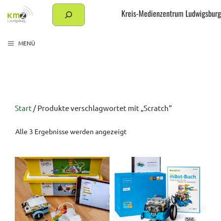
Zum
Suchen
Kreis-Medienzentrum Ludwigsburg
Inhalt
springen
MENÜ
Start
/ Produkte verschlagwortet mit „Scratch“
Nach
Alle 3 Ergebnisse werden angezeigt
Aktualität
sortiert