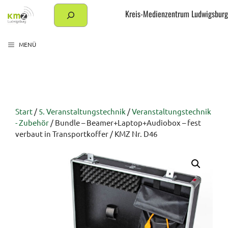
Zum
Suchen
Kreis-Medienzentrum Ludwigsburg
Inhalt
springen
MENÜ
Start
/
5. Veranstaltungstechnik
/
Veranstaltungstechnik
- Zubehör
/ Bundle – Beamer+Laptop+Audiobox – fest
verbaut in Transportkoffer / KMZ Nr. D46