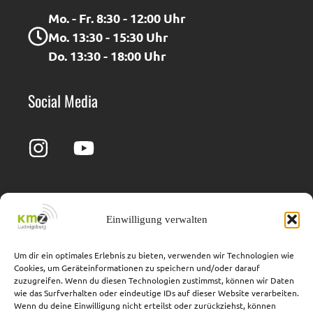
Mo. - Fr. 8:30 - 12:00 Uhr
Mo. 13:30 - 15:30 Uhr
Do. 13:30 - 18:00 Uhr
Social Media
Einwilligung verwalten
Impressum
Barrierefreiheit
Datenschutz
Cookie-Richtlinie
Um dir ein optimales Erlebnis zu bieten, verwenden wir Technologien wie
Cookies, um Geräteinformationen zu speichern und/oder darauf
Adresse
zuzugreifen. Wenn du diesen Technologien zustimmst, können wir Daten
wie das Surfverhalten oder eindeutige IDs auf dieser Website verarbeiten.
Wenn du deine Einwilligung nicht erteilst oder zurückziehst, können