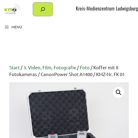
Zum
Suchen
Kreis-Medienzentrum Ludwigsburg
Inhalt
springen
MENÜ
Start
/
3. Video, Film, Fotografie
/
Foto
/ Koffer mit 8
Fotokameras / CanonPower Shot A1400 / KMZ-Nr. FK 01