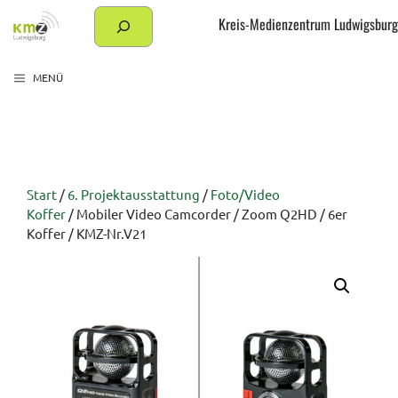
Zum
Suchen
Kreis-Medienzentrum Ludwigsburg
Inhalt
springen
MENÜ
Start
/
6. Projektausstattung
/
Foto/Video
Koffer
/ Mobiler Video Camcorder / Zoom Q2HD / 6er
Koffer / KMZ-Nr.V21