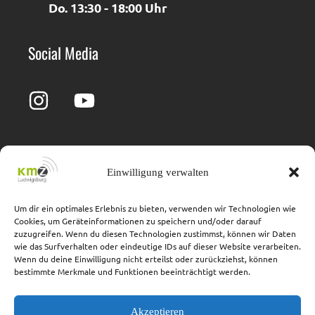
Do. 13:30 - 18:00 Uhr
Social Media
Einwilligung verwalten
Impressum
Barrierefreiheit
Datenschutz
Cookie-Richtlinie
Um dir ein optimales Erlebnis zu bieten, verwenden wir Technologien wie
Cookies, um Geräteinformationen zu speichern und/oder darauf
Adresse
zuzugreifen. Wenn du diesen Technologien zustimmst, können wir Daten
wie das Surfverhalten oder eindeutige IDs auf dieser Website verarbeiten.
Wenn du deine Einwilligung nicht erteilst oder zurückziehst, können
Hindenburgstraße 40
bestimmte Merkmale und Funktionen beeinträchtigt werden.
71638 Ludwigsburg
(im Landratsamt Ludwigsburg)
Akzeptieren