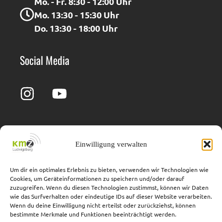
Mo. - Fr. 8:30 - 12:00 Uhr
Mo. 13:30 - 15:30 Uhr
Do. 13:30 - 18:00 Uhr
Social Media
Einwilligung verwalten
Impressum
Barrierefreiheit
Datenschutz
Cookie-Richtlinie
Um dir ein optimales Erlebnis zu bieten, verwenden wir Technologien wie
Cookies, um Geräteinformationen zu speichern und/oder darauf
Adresse
zuzugreifen. Wenn du diesen Technologien zustimmst, können wir Daten
wie das Surfverhalten oder eindeutige IDs auf dieser Website verarbeiten.
Wenn du deine Einwilligung nicht erteilst oder zurückziehst, können
Hindenburgstraße 40
bestimmte Merkmale und Funktionen beeinträchtigt werden.