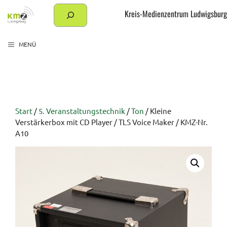
Zum
Suchen
Kreis-Medienzentrum Ludwigsburg
Inhalt
springen
MENÜ
Start
/
5. Veranstaltungstechnik
/
Ton
/ Kleine
Verstärkerbox mit CD Player / TLS Voice Maker / KMZ-Nr.
A10