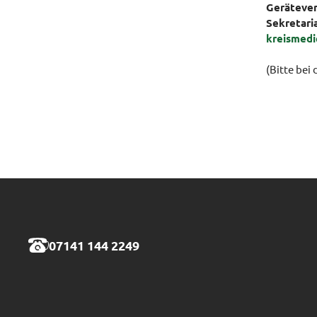
Gerätever
Sekretaria
kreismed
(Bitte bei
07141 144 2249