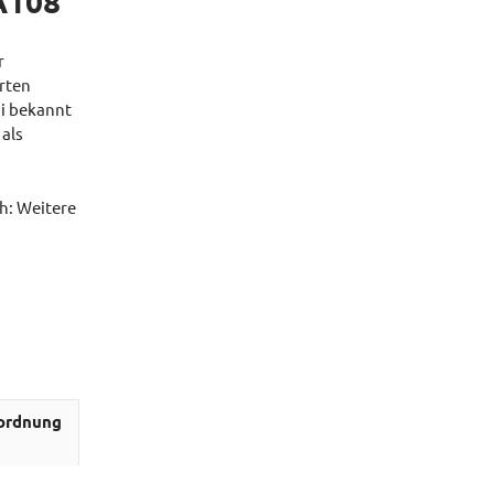
A108
r
erten
i bekannt
 als
ih: Weitere
ordnung